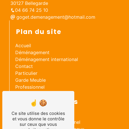
30127 Bellegarde
04 66 74 25 10
goget.demenagement@hotmail.com
Plan du site
Accueil
Déménagement
Déménagement international
Contact
Particulier
Garde Meuble
Professionnel
Nos prestations
Ce site utilise des cookies
Déménagement particulier
et vous donne le contrôle
Déménagement professionnel
sur ceux que vous